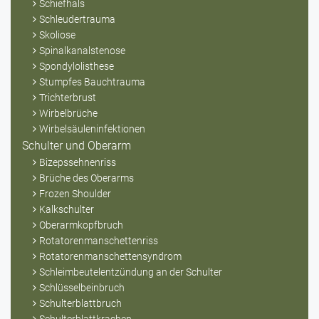
Schiefhals
Schleudertrauma
Skoliose
Spinalkanalstenose
Spondylolisthese
Stumpfes Bauchtrauma
Trichterbrust
Wirbelbrüche
Wirbelsäuleninfektionen
Schulter und Oberarm
Bizepssehnenriss
Brüche des Oberarms
Frozen Shoulder
Kalkschulter
Oberarmkopfbruch
Rotatorenmanschettenriss
Rotatorenmanschettensyndrom
Schleimbeutelentzündung an der Schulter
Schlüsselbeinbruch
Schulterblattbruch