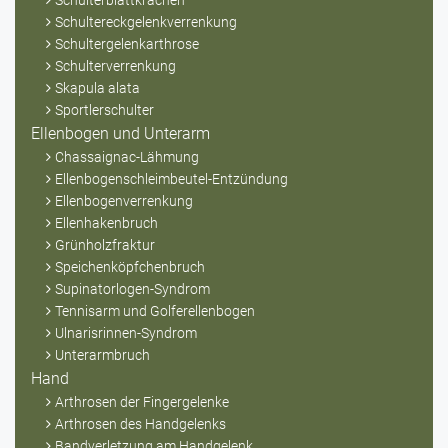
Schulterblattkrachen
Schultereckgelenkverrenkung
Schultergelenkarthrose
Schulterverrenkung
Skapula alata
Sportlerschulter
Ellenbogen und Unterarm
Chassaignac-Lähmung
Ellenbogenschleimbeutel-Entzündung
Ellenbogenverrenkung
Ellenhakenbruch
Grünholzfraktur
Speichenköpfchenbruch
Supinatorlogen-Syndrom
Tennisarm und Golferellenbogen
Ulnarisrinnen-Syndrom
Unterarmbruch
Hand
Arthrosen der Fingergelenke
Arthrosen des Handgelenks
Bandverletzung am Handgelenk