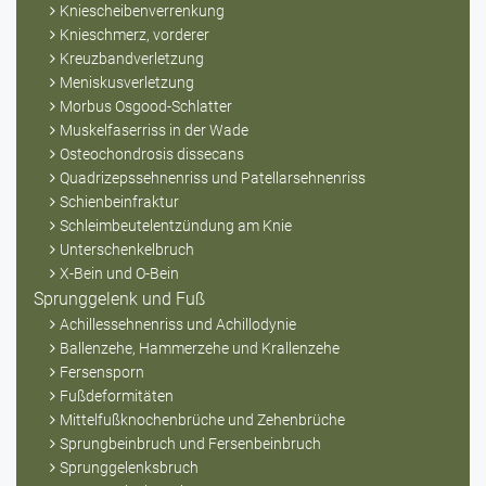
Kniescheibenverrenkung
Knieschmerz, vorderer
Kreuzbandverletzung
Meniskusverletzung
Morbus Osgood-Schlatter
Muskelfaserriss in der Wade
Osteochondrosis dissecans
Quadrizepssehnenriss und Patellarsehnenriss
Schienbeinfraktur
Schleimbeutelentzündung am Knie
Unterschenkelbruch
X-Bein und O-Bein
Sprunggelenk und Fuß
Achillessehnenriss und Achillodynie
Ballenzehe, Hammerzehe und Krallenzehe
Fersensporn
Fußdeformitäten
Mittelfußknochenbrüche und Zehenbrüche
Sprungbeinbruch und Fersenbeinbruch
Sprunggelenksbruch