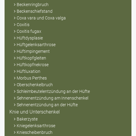
Beckenringbruch
Beckenschiefstand
Coxa vara und Coxa valga
Coxitis
Coxitis fugax
Hüftdysplasie
Hüftgelenksarthrose
Hüftimpingement
Hüftkopfgleiten
Hüftkopfnekrose
Hüftluxation
Morbus Perthes
Oberschenkelbruch
Schleimbeutelentzündung an der Hüfte
Sehnenentzündung am Innenschenkel
Sehnenentzündung an der Hüfte
Knie und Unterschenkel
Bakerzyste
Kniegelenksarthrose
Kniescheibenbruch