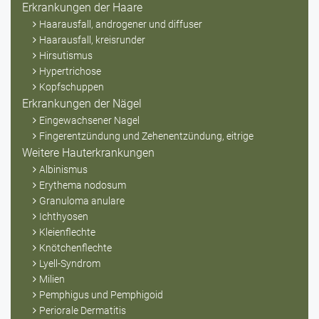
Erkrankungen der Haare
Haarausfall, androgener und diffuser
Haarausfall, kreisrunder
Hirsutismus
Hypertrichose
Kopfschuppen
Erkrankungen der Nägel
Eingewachsener Nagel
Fingerentzündung und Zehenentzündung, eitrige
Weitere Hauterkrankungen
Albinismus
Erythema nodosum
Granuloma anulare
Ichthyosen
Kleienflechte
Knötchenflechte
Lyell-Syndrom
Milien
Pemphigus und Pemphigoid
Periorale Dermatitis