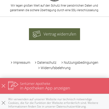
Wir legen großen Wert auf den Schutz Ihrer persönlichen Daten und
garantieren die sichere Übertragung durch eine SSL-Verschlüsselung.
Vertrag widerrufen
-
Impressum
Datenschutz
Nutzungsbedingungen
Widerrufsbelehrung
Sertürner-Apotheke
in Apotheken App anzeigen
Wir verwenden auf unserer Website nur technisch notwendige
Cookies, die für die Funktion der Website erforderlich sind. Weitere
Informationen finden Sie in unserer
Datenschutzerklärung
.
Rezepte
Anrufen
E-Mail
Notdienst
nach oben