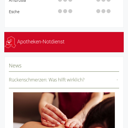
Ambrosia
Esche
Apotheken-Notdienst
News
Rückenschmerzen: Was hilft wirklich?